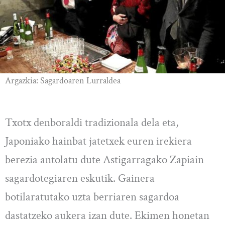
Argazkia: Sagardoaren Lurraldea
Txotx denboraldi tradizionala dela eta,
Japoniako hainbat jatetxek euren irekiera
berezia antolatu dute Astigarragako Zapiain
sagardotegiaren eskutik. Gainera
botilaratutako uzta berriaren sagardoa
dastatzeko aukera izan dute. Ekimen honetan