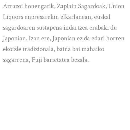
Arrazoi honengatik, Zapiain Sagardoak, Union
Liquors enpresarekin elkarlanean, euskal
sagardoaren sustapena indartzea erabaki du
Japonian. Izan ere, Japonian ez da edari horren
ekoizle tradizionala, baina bai mahaiko
sagarrena, Fuji barietatea bezala.