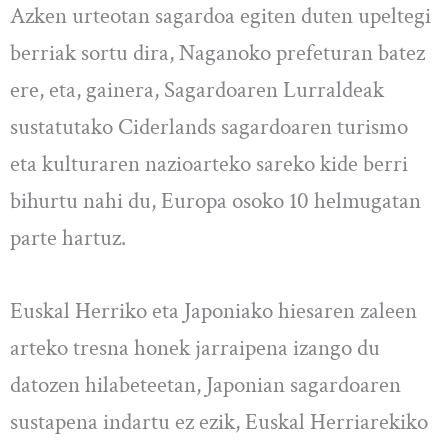
Azken urteotan sagardoa egiten duten upeltegi
berriak sortu dira, Naganoko prefeturan batez
ere, eta, gainera, Sagardoaren Lurraldeak
sustatutako Ciderlands sagardoaren turismo
eta kulturaren nazioarteko sareko kide berri
bihurtu nahi du, Europa osoko 10 helmugatan
parte hartuz.
Euskal Herriko eta Japoniako hiesaren zaleen
arteko tresna honek jarraipena izango du
datozen hilabeteetan, Japonian sagardoaren
sustapena indartu ez ezik, Euskal Herriarekiko