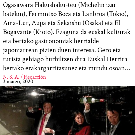
Ogasawara Hakushaku-teu (Michelin izar
batekin), Fermintxo Boca eta Lanbroa (Tokio),
Ama-Lur, Aupa eta Sekaishu (Osaka) eta El
Bogavante (Kioto). Ezaguna da euskal kulturak
eta bertako gastronomiak herrialde
japoniarrean pizten duen interesa. Gero eta
turista gehiago hurbiltzen dira Euskal Herrira
bertako erakargarritasunez eta mundu osoan…
N. S. A. / Redacción
3 marzo, 2020