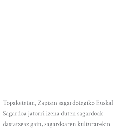
Topaketetan, Zapiain sagardotegiko Euskal
Sagardoa jatorri izena duten sagardoak
dastatzeaz gain, sagardoaren kulturarekin