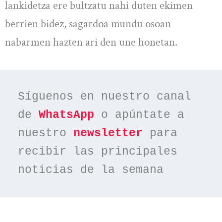
lankidetza ere bultzatu nahi duten ekimen
berrien bidez, sagardoa mundu osoan
nabarmen hazten ari den une honetan.
Síguenos en nuestro canal 
de 
WhatsApp
 o apúntate a 
nuestro 
newsletter
 para 
recibir las principales 
noticias de la semana