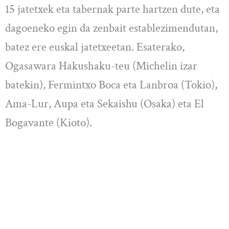
15 jatetxek eta tabernak parte hartzen dute, eta
dagoeneko egin da zenbait establezimendutan,
batez ere euskal jatetxeetan. Esaterako,
Ogasawara Hakushaku-teu (Michelin izar
batekin), Fermintxo Boca eta Lanbroa (Tokio),
Ama-Lur, Aupa eta Sekaishu (Osaka) eta El
Bogavante (Kioto).