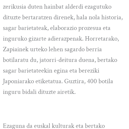
zerikusia duten hainbat alderdi ezagutuko
dituzte bertaratzen direnek, hala nola historia,
sagar barietateak, elaborazio prozesua eta
inguruko gizarte adierazpenak. Horretarako,
Zapiainek urteko lehen sagardo berria
botilaratu du, jatorri-deitura duena, bertako
sagar barietateekin egina eta bereziki
Japoniarako etiketatua. Guztira, 400 botila
inguru bidali dituzte airetik.
Ezaguna da euskal kulturak eta bertako