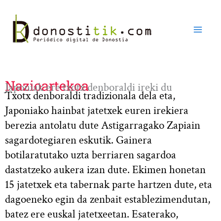
Ir
al
contenido
Nazioartekoa
Japoniak ere txotx denboraldi ireki du
Txotx denboraldi tradizionala dela eta,
Japoniako hainbat jatetxek euren irekiera
berezia antolatu dute Astigarragako Zapiain
sagardotegiaren eskutik. Gainera
botilaratutako uzta berriaren sagardoa
dastatzeko aukera izan dute. Ekimen honetan
15 jatetxek eta tabernak parte hartzen dute, eta
dagoeneko egin da zenbait establezimendutan,
batez ere euskal jatetxeetan. Esaterako,