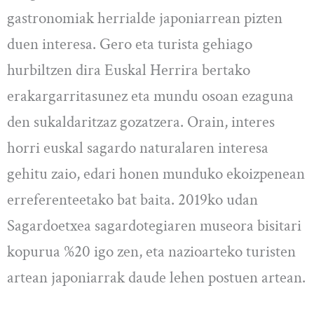
gastronomiak herrialde japoniarrean pizten
duen interesa. Gero eta turista gehiago
hurbiltzen dira Euskal Herrira bertako
erakargarritasunez eta mundu osoan ezaguna
den sukaldaritzaz gozatzera. Orain, interes
horri euskal sagardo naturalaren interesa
gehitu zaio, edari honen munduko ekoizpenean
erreferenteetako bat baita. 2019ko udan
Sagardoetxea sagardotegiaren museora bisitari
kopurua %20 igo zen, eta nazioarteko turisten
artean japoniarrak daude lehen postuen artean.