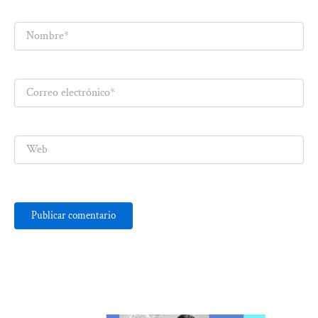
Nombre*
Correo
electrónico*
Web