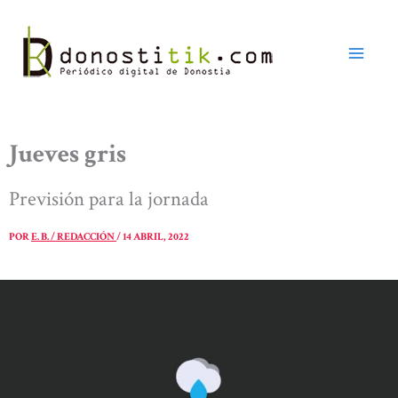
Ir
al
contenido
Jueves gris
Previsión para la jornada
POR
E. B. / REDACCIÓN
/
14 ABRIL, 2022