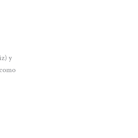
iz) y
a como