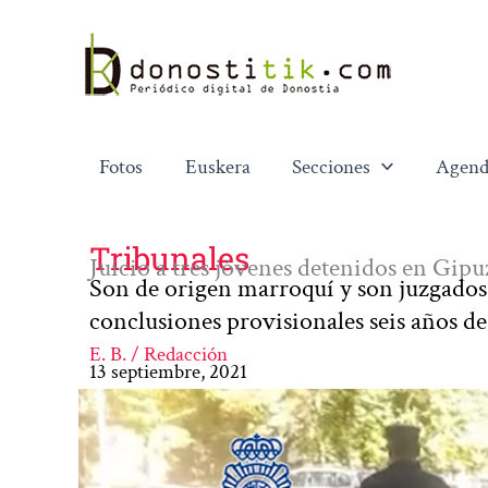
Ir
al
contenido
Fotos
Euskera
Secciones
Agend
Tribunales
Juicio a tres jóvenes detenidos en Gip
Son de origen marroquí y son juzgados e
conclusiones provisionales seis años de
E. B. / Redacción
13 septiembre, 2021