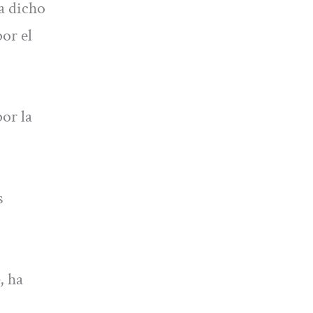
a dicho
por el
or la
s
, ha