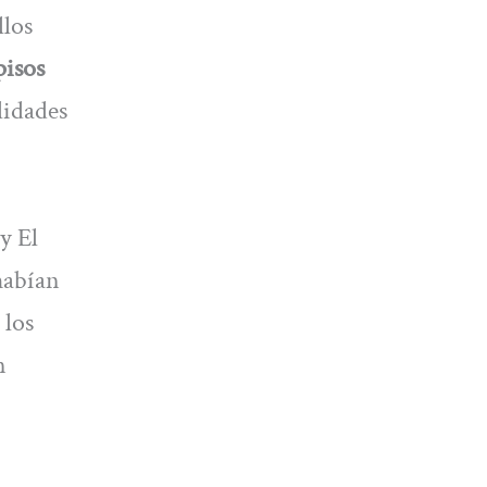
llos
pisos
lidades
y El
habían
 los
n