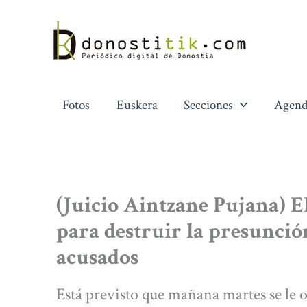
Ir
al
contenido
Fotos
Euskera
Secciones
Agend
(Juicio Aintzane Pujana) El
para destruir la presunción
acusados
Está previsto que mañana martes se le of