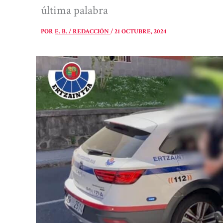
última palabra
POR
E. B. / REDACCIÓN
/
21 OCTUBRE, 2024