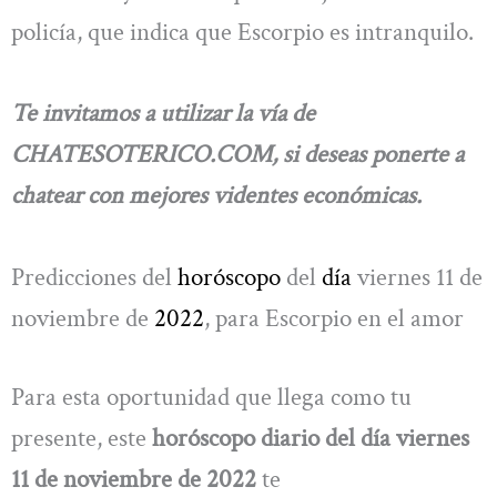
policía, que indica que Escorpio es intranquilo.
Te invitamos a utilizar la vía de
CHATESOTERICO.COM, si deseas ponerte a
chatear con mejores videntes económicas.
Predicciones del
horóscopo
del
día
viernes 11 de
noviembre de
2022
, para Escorpio en el amor
Para esta oportunidad que llega como tu
presente, este
horóscopo diario del día viernes
11 de noviembre
de 2022
te