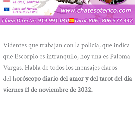
Videntes que trabajan con la policía, que indica
que Escorpio es intranquilo, hoy una es Paloma
Vargas. Habla de todos los mensajes claros
del h
oróscopo diario del amor y del tarot del día
viernes 11 de noviembre
de 2022.