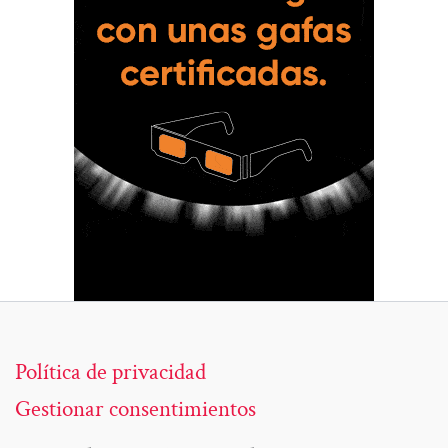
Política de privacidad
Gestionar consentimientos