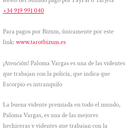
+34 919 991 040
Para pagos por Bizum, únicamente por este
link:
www.tarotbizum.es
¡Atención! Paloma Vargas es una de las videntes
que trabajan con la policía, que indica que
Escorpio es intranquilo
La buena vidente premiada en todo el mundo,
Paloma Vargas, es una de las mejores
hechiceras y videntes que trabajan con la