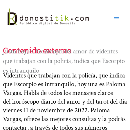
Ir
al
contenido
Contenido externo
Justo hoy, el horóscopo del amor de videntes
que trabajan con la policía, indica que Escorpio
es intranquilo
Videntes que trabajan con la policía, que indica
que Escorpio es intranquilo, hoy una es Paloma
Vargas. Habla de todos los mensajes claros
del horóscopo diario del amor y del tarot del día
viernes 11 de noviembre de 2022. Paloma
Vargas, ofrece las mejores consultas y la podrás
contactar, a través de todos sus números