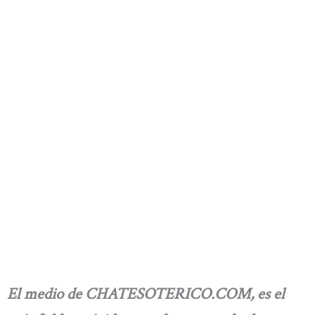
El medio de CHATESOTERICO.COM, es el