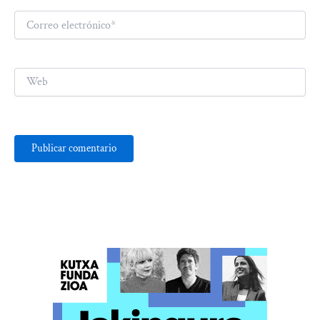
Correo
electrónico*
Web