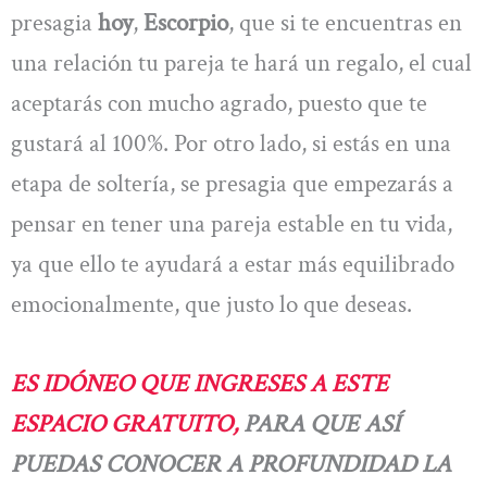
presagia
hoy
,
Escorpio
, que si te encuentras en
una relación tu pareja te hará un regalo, el cual
aceptarás con mucho agrado, puesto que te
gustará al 100%. Por otro lado, si estás en una
etapa de soltería, se presagia que empezarás a
pensar en tener una pareja estable en tu vida,
ya que ello te ayudará a estar más equilibrado
emocionalmente, que justo lo que deseas.
ES IDÓNEO QUE INGRESES A ESTE
ESPACIO GRATUITO,
PARA QUE ASÍ
PUEDAS CONOCER A PROFUNDIDAD LA