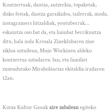
Kontzertuak, dantza, antzerkia, topaketak,
disko festak, dantza garaikidea, tailerrak, moda,
instagramers hitzaldiak, youtuberrak…
eskaintza oso bat da, eta hainbat berrikuntza
ditu, hala nola Kresala Zineklubaren zine
zikloa uztailean, Mojo Workinen aldeko
kontzertua uztailaren 3an, eta familiei
zuzendutako Mirabolâncias ekitaldia irailaren
12an.
Kutxa Kultur Gauak
aire zabalean
egiteko