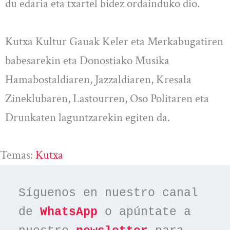
du edaria eta txartel bidez ordainduko dio.
Kutxa Kultur Gauak Keler eta Merkabugatiren
babesarekin eta Donostiako Musika
Hamabostaldiaren, Jazzaldiaren, Kresala
Zineklubaren, Lastourren, Oso Politaren eta
Drunkaten laguntzarekin egiten da.
Temas:
Kutxa
Síguenos en nuestro canal 
de 
WhatsApp
 o apúntate a 