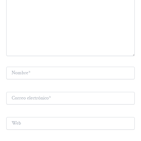
Nombre*
Correo
electrónico*
Web