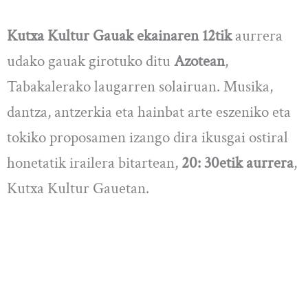
Kutxa Kultur Gauak
ekainaren 12tik
aurrera
udako gauak girotuko ditu
Azotean
,
Tabakalerako laugarren solairuan. Musika,
dantza, antzerkia eta hainbat arte eszeniko eta
tokiko proposamen izango dira ikusgai ostiral
honetatik irailera bitartean,
20: 30etik aurrera
,
Kutxa Kultur Gauetan.