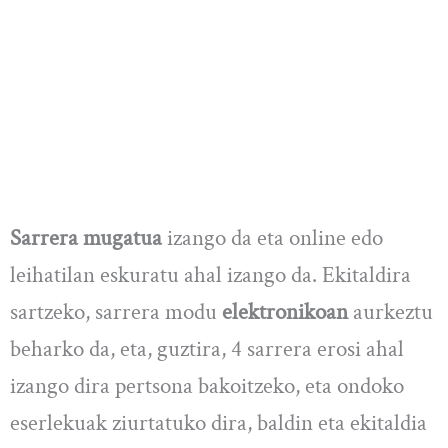
Sarrera mugatua
izango da eta online edo
leihatilan eskuratu ahal izango da. Ekitaldira
sartzeko, sarrera modu
elektronikoan
aurkeztu
beharko da, eta, guztira, 4 sarrera erosi ahal
izango dira pertsona bakoitzeko, eta ondoko
eserlekuak ziurtatuko dira, baldin eta ekitaldia