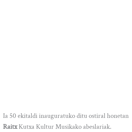
Ia 50 ekitaldi inauguratuko ditu ostiral honetan
Raitx
Kutxa Kultur Musikako abeslariak.