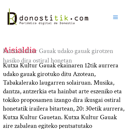
Ir
al
contenido
Aisialdia
Kutxa Kultur Gauak udako gauak girotzen
hasiko dira ostiral honetan
Kutxa Kultur Gauak ekainaren 12tik aurrera
udako gauak girotuko ditu Azotean,
Tabakalerako laugarren solairuan. Musika,
dantza, antzerkia eta hainbat arte eszeniko eta
tokiko proposamen izango dira ikusgai ostiral
honetatik irailera bitartean, 20: 30etik aurrera,
Kutxa Kultur Gauetan. Kutxa Kultur Gauak
aire zabalean egiteko pentsatutako