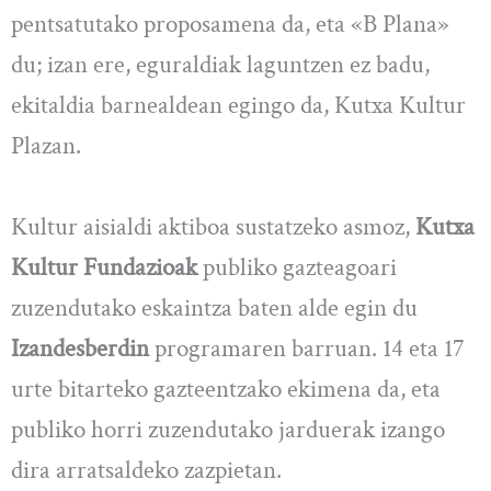
pentsatutako proposamena da, eta «B Plana»
du; izan ere, eguraldiak laguntzen ez badu,
ekitaldia barnealdean egingo da, Kutxa Kultur
Plazan.
Kultur aisialdi aktiboa sustatzeko asmoz,
Kutxa
Kultur Fundazioak
publiko gazteagoari
zuzendutako eskaintza baten alde egin du
Izandesberdin
programaren barruan. 14 eta 17
urte bitarteko gazteentzako ekimena da, eta
publiko horri zuzendutako jarduerak izango
dira arratsaldeko zazpietan.