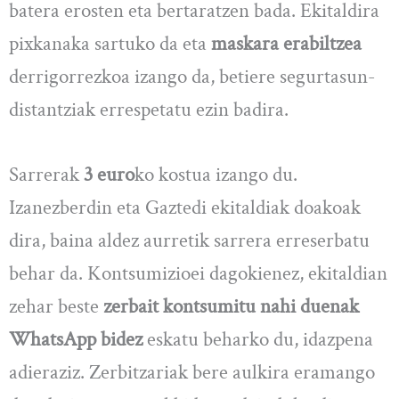
batera erosten eta bertaratzen bada. Ekitaldira
pixkanaka sartuko da eta
maskara erabiltzea
derrigorrezkoa izango da, betiere segurtasun-
distantziak errespetatu ezin badira.
Sarrerak
3 euro
ko kostua izango du.
Izanezberdin eta Gaztedi ekitaldiak doakoak
dira, baina aldez aurretik sarrera erreserbatu
behar da. Kontsumizioei dagokienez, ekitaldian
zehar beste
zerbait kontsumitu nahi duenak
WhatsApp bidez
eskatu beharko du, idazpena
adieraziz. Zerbitzariak bere aulkira eramango