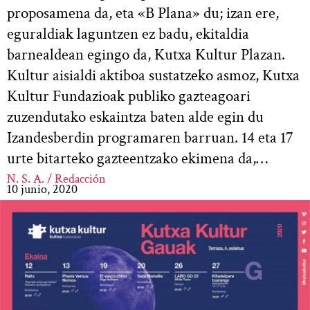
proposamena da, eta «B Plana» du; izan ere,
eguraldiak laguntzen ez badu, ekitaldia
barnealdean egingo da, Kutxa Kultur Plazan.
Kultur aisialdi aktiboa sustatzeko asmoz, Kutxa
Kultur Fundazioak publiko gazteagoari
zuzendutako eskaintza baten alde egin du
Izandesberdin programaren barruan. 14 eta 17
urte bitarteko gazteentzako ekimena da,…
N. S. A. / Redacción
10 junio, 2020