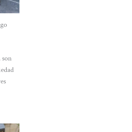
ago
, son
ciedad
res