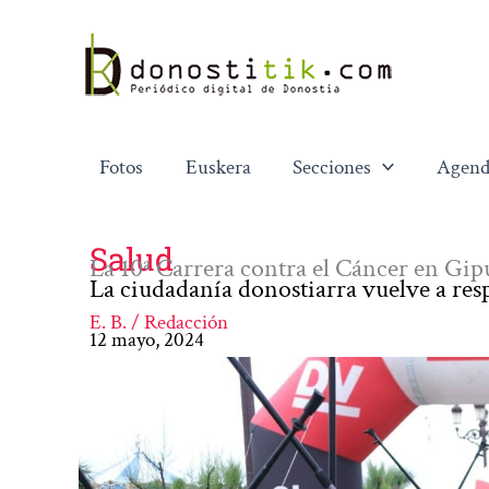
Ir
al
contenido
Fotos
Euskera
Secciones
Agend
Salud
La 10ª Carrera contra el Cáncer en Gip
La ciudadanía donostiarra vuelve a res
E. B. / Redacción
12 mayo, 2024