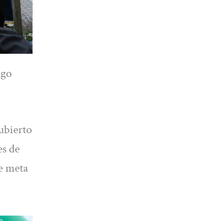
ago
ubierto
es de
de meta