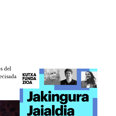
s del
recisada