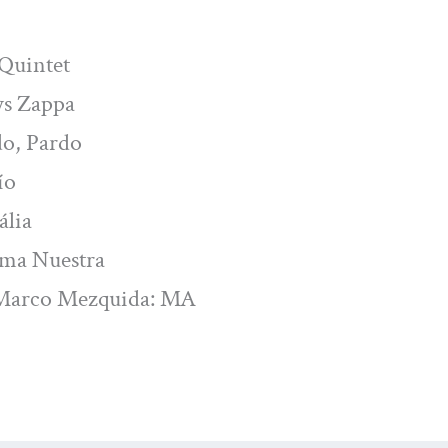
Quintet
ys Zappa
do, Pardo
ío
ália
lma Nuestra
z–Marco Mezquida: MA