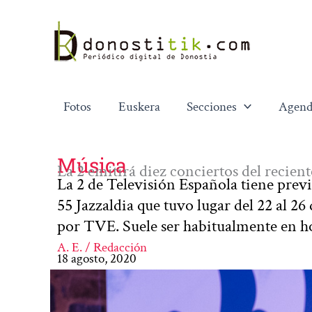
Ir
al
contenido
Fotos
Euskera
Secciones
Agend
Música
La 2 emitirá diez conciertos del recient
La 2 de Televisión Española tiene previs
55 Jazzaldia que tuvo lugar del 22 al 26
por TVE. Suele ser habitualmente en ho
A. E. / Redacción
18 agosto, 2020