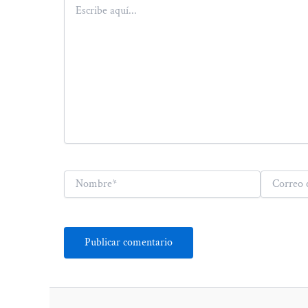
Escribe
aquí...
Nombre*
Correo
electrónico*