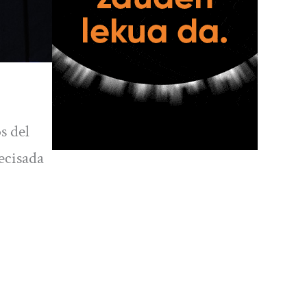
s del
recisada