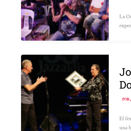
La Or
exper
Jo
Do
POR
El fe
una b