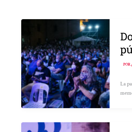
Do
pú
POR
La pa
memor