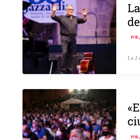
La
de
POR
La 2 
«E
ci
POR