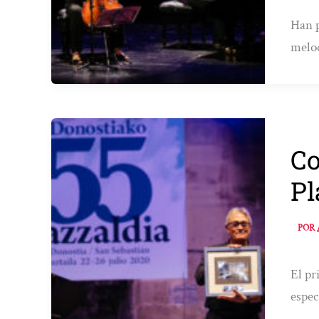
Han p
melo
Co
Pl
POR
El pr
espec