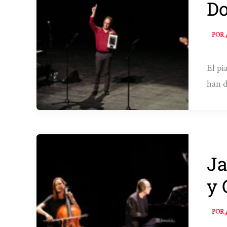
Do
POR
El pi
han d
Ja
y 
POR