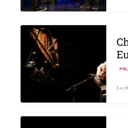
Ch
Eu
POR
La ci