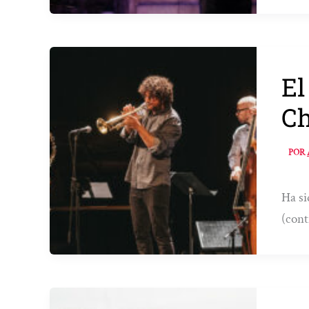
El
Ch
POR
Ha si
(cont