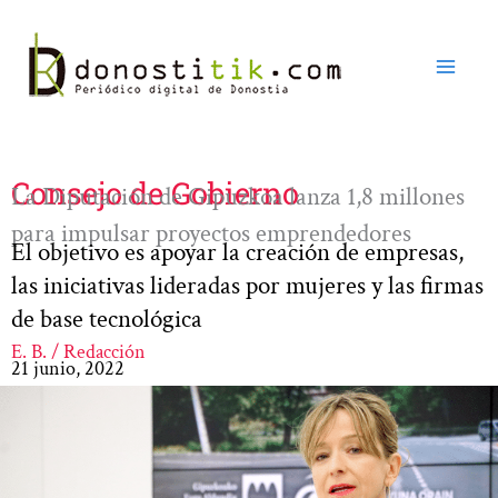
Ir
al
contenido
Consejo de Gobierno
La Diputación de Gipuzkoa lanza 1,8 millones
para impulsar proyectos emprendedores
El objetivo es apoyar la creación de empresas,
las iniciativas lideradas por mujeres y las firmas
de base tecnológica
E. B. / Redacción
21 junio, 2022