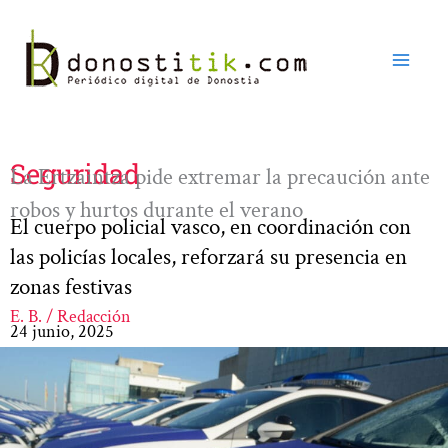
Ir
al
contenido
Seguridad
La Ertzaintza pide extremar la precaución ante
robos y hurtos durante el verano
El cuerpo policial vasco, en coordinación con
las policías locales, reforzará su presencia en
zonas festivas
E. B. / Redacción
24 junio, 2025