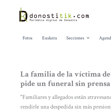
Ir
al
contenido
Fotos
Euskera
Secciones
Agend
La familia de la víctima de
pide un funeral sin prensa
"Familiares y allegados están atravesa
rendirle una despedida sin más presione