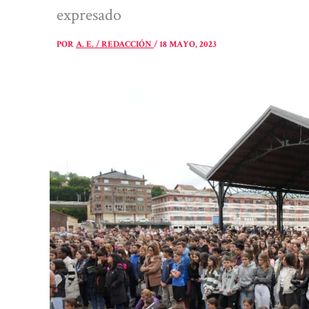
expresado
POR
A. E. / REDACCIÓN
/
18 MAYO, 2023