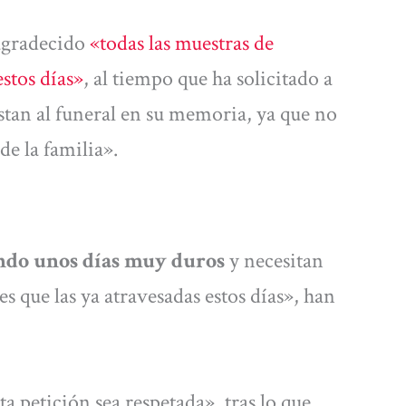
 agradecido
«todas las muestras de
estos días»
, al tiempo que ha solicitado a
tan al funeral en su memoria, ya que no
e la familia».
ndo unos días muy duros
y necesitan
s que las ya atravesadas estos días», han
a petición sea respetada», tras lo que