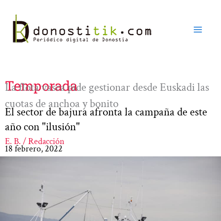
Ir
al
contenido
Temporada
La flota vasca pide gestionar desde Euskadi las
cuotas de anchoa y bonito
El sector de bajura afronta la campaña de este
año con "ilusión"
E. B. / Redacción
18 febrero, 2022