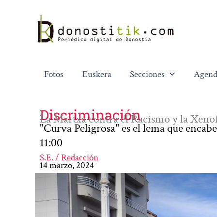
Ir
al
contenido
Fotos
Euskera
Secciones
Agend
Discriminación
La Martxa contra el Racismo y la Xenof
"Curva Peligrosa" es el lema que encabe
11:00
S.E. / Redacción
14 marzo, 2024