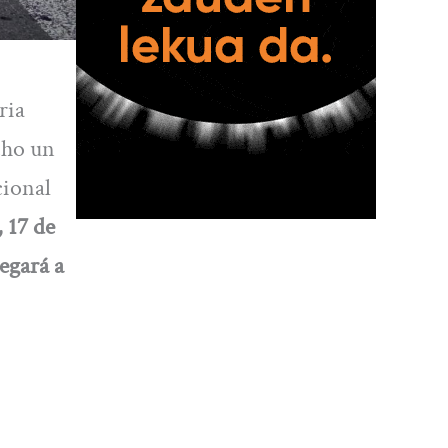
ria
cho un
cional
 17 de
legará a