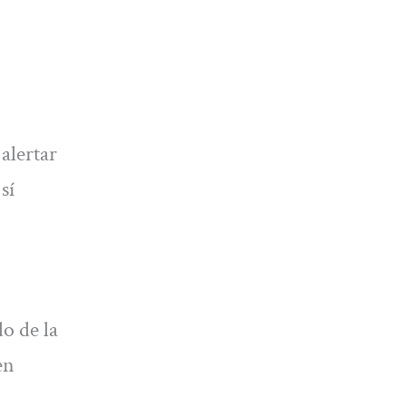
alertar
sí
o de la
en