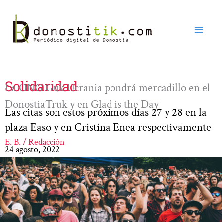
Ir
al
contenido
Solidaridad
La ONG Guk Ucrania pondrá mercadillo en el
DonostiaTruk y en Glad is the Day
Las citas son estos próximos días 27 y 28 en la
plaza Easo y en Cristina Enea respectivamente
E. B. / Redacción
24 agosto, 2022