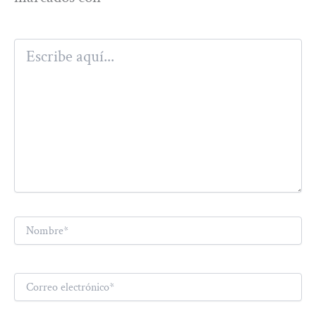
Escribe
aquí...
Nombre*
Correo
electrónico*