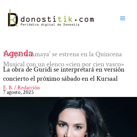
Ir
al
contenido
Agenda
La ópera ‘Amaya’ se estrena en la Quincena
Musical con un elenco «cien por cien vasco»
La obra de Guridi se interpretará en versión
concierto el próximo sábado en el Kursaal
E. B. / Redacción
7 agosto, 2025