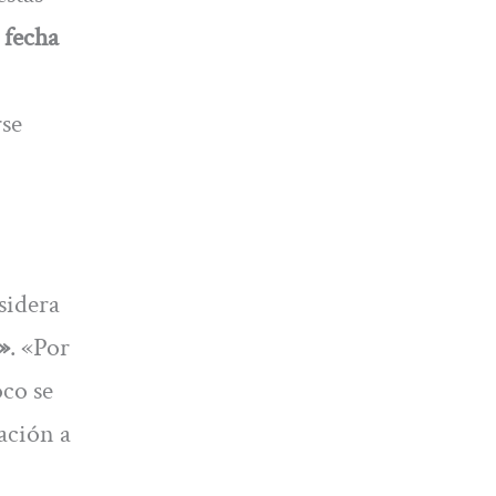
 fecha
rse
sidera
»
. «Por
oco se
ación a