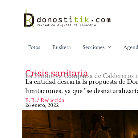
Ir
al
contenido
Fotos
Euskera
Secciones
Agend
Crisis sanitaria
La Primitiva Comparsa de Caldereros n
La entidad descarta la propuesta de Don
limitaciones, ya que "se desnaturalizaría
E. B. / Redacción
26 enero, 2022