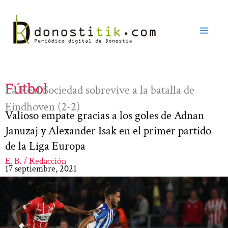
Ir
al
contenido
Fútbol
La Real Sociedad sobrevive a la batalla de
Eindhoven (2-2)
Valioso empate gracias a los goles de Adnan
Januzaj y Alexander Isak en el primer partido
de la Liga Europa
E. B. / Redacción
17 septiembre, 2021