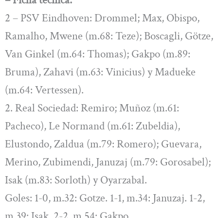
– Ficha técnica:
2 – PSV Eindhoven: Drommel; Max, Obispo,
Ramalho, Mwene (m.68: Teze); Boscagli, Götze,
Van Ginkel (m.64: Thomas); Gakpo (m.89:
Bruma), Zahavi (m.63: Vinicius) y Madueke
(m.64: Vertessen).
2. Real Sociedad: Remiro; Muñoz (m.61:
Pacheco), Le Normand (m.61: Zubeldia),
Elustondo, Zaldua (m.79: Romero); Guevara,
Merino, Zubimendi, Januzaj (m.79: Gorosabel);
Isak (m.83: Sorloth) y Oyarzabal.
Goles: 1-0, m.32: Gotze. 1-1, m.34: Januzaj. 1-2,
m.39: Isak. 2-2, m.54: Gakpo.