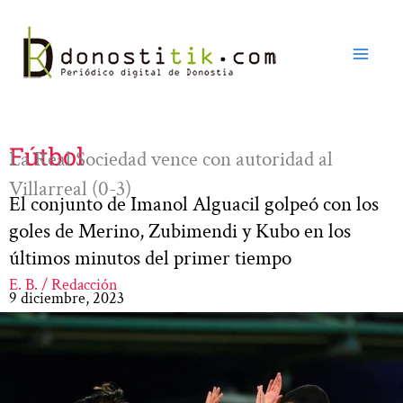
Ir
al
contenido
Fútbol
La Real Sociedad vence con autoridad al
Villarreal (0-3)
El conjunto de Imanol Alguacil golpeó con los
goles de Merino, Zubimendi y Kubo en los
últimos minutos del primer tiempo
E. B. / Redacción
9 diciembre, 2023