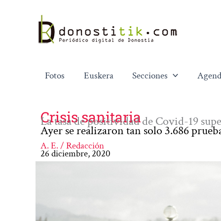
Ir
al
contenido
Fotos
Euskera
Secciones
Agend
Crisis sanitaria
La tasa de positividad de Covid-19 sup
Ayer se realizaron tan solo 3.686 prueb
A. E. / Redacción
26 diciembre, 2020