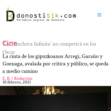
Ir
al
contenido
Cine
‘La Trinchera Infinita’ no competirá en los
Oscar
La cinta de los gipuzkoanos Arregi, Garaño y
Goenaga, avalada por crítica y público, se queda
a medio camino
E. B. / Redacción
10 febrero, 2021