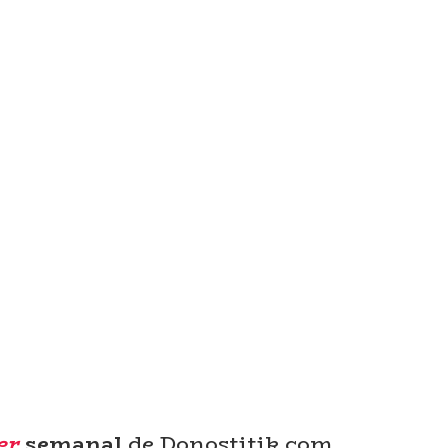
er
semanal
de Donostitik.com