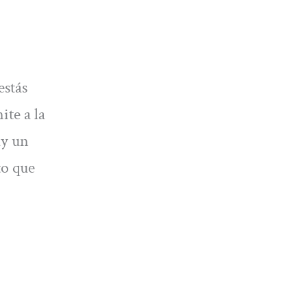
estás
ite a la
ay un
to que