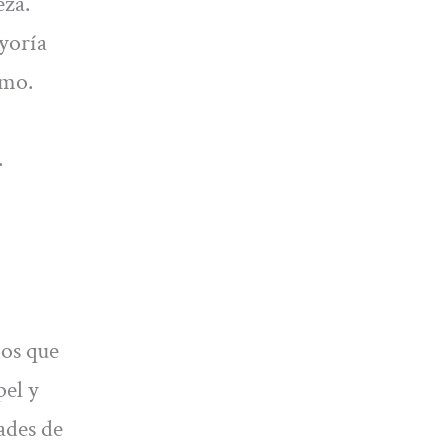
eza.
ayoría
emo.
.
nos que
pel y
ades de