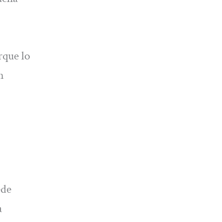
rque lo
n
ede
a