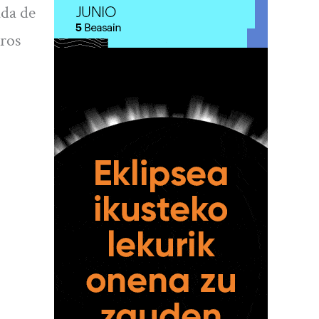
ada de
tros