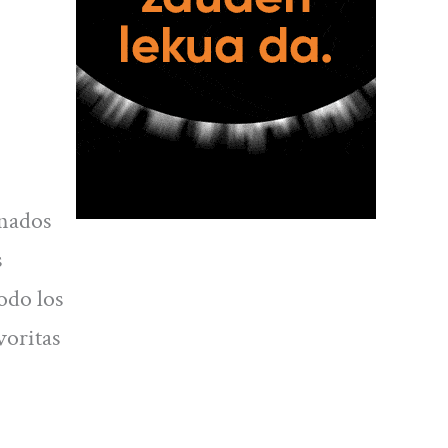
onados
s
odo los
voritas