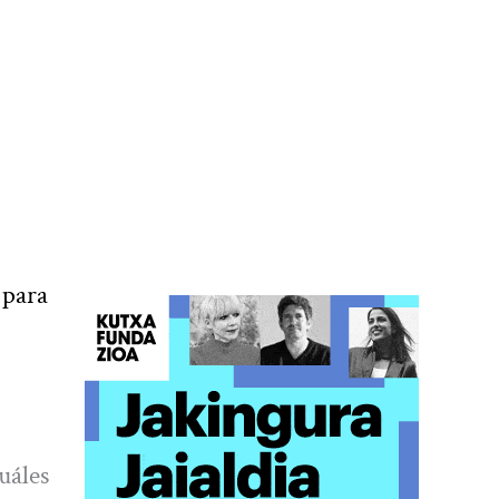
 para
uáles