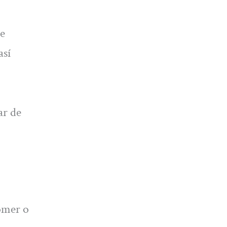
de
así
ar de
comer o