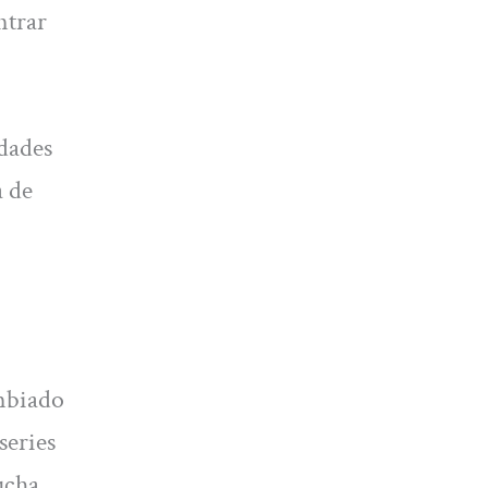
ntrar
idades
a de
ambiado
series
ucha