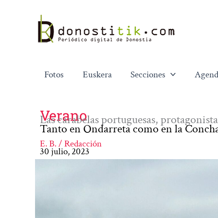
Ir
al
contenido
Fotos
Euskera
Secciones
Agend
Verano
Las carabelas portuguesas, protagonista
Tanto en Ondarreta como en la Concha 
E. B. / Redacción
30 julio, 2023