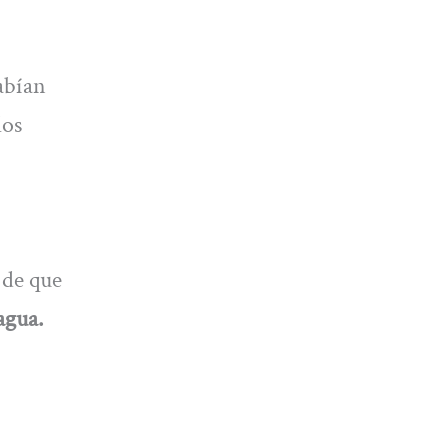
abían
los
 de que
agua.