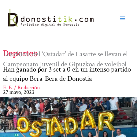
Ir
al
contenido
Deportes
Las chicas del ‘Ostadar’ de Lasarte se llevan el
Campeonato Juvenil de Gipuzkoa de voleibol
Han ganado por 3 set a 0 en un intenso partido
al equipo Bera-Bera de Donostia
E. B. / Redacción
27 mayo, 2023