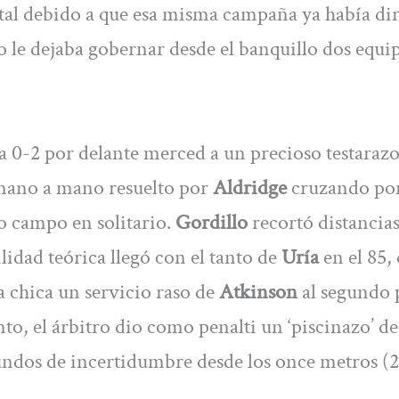
tal debido a que esa misma campaña ya había di
 le dejaba gobernar desde el banquillo dos equi
ba 0-2 por delante merced a un precioso testaraz
 mano a mano resuelto por
Aldridge
cruzando por
io campo en solitario.
Gordillo
recortó distancia
lidad teórica llegó con el tanto de
Uría
en el 85,
a chica un servicio raso de
Atkinson
al segundo 
to, el árbitro dio como penalti un ‘piscinazo’ de
ndos de incertidumbre desde los once metros (