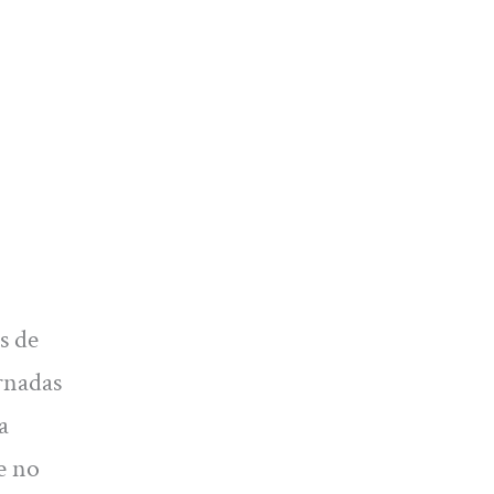
s de
rnadas
a
e no