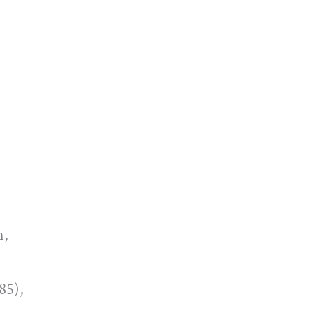
n,
85),