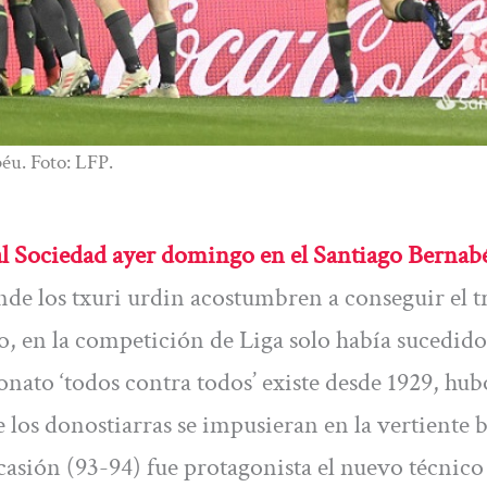
béu. Foto: LFP.
l Sociedad ayer domingo en el Santiago Bernab
de los txuri urdin acostumbren a conseguir el t
, en la competición de Liga solo había sucedido
ato ‘todos contra todos’ existe desde 1929, hub
 los donostiarras se impusieran en la vertiente 
ocasión (93-94) fue protagonista el nuevo técnico 