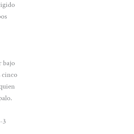
rigido
pos
o
 bajo
s cinco
 quien
palo.
2-3