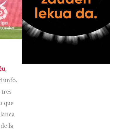
éu
,
riunfo.
 tres
o que
blanca
de la