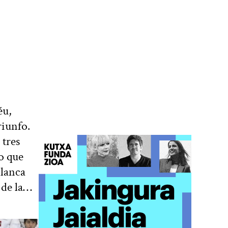
éu,
riunfo.
 tres
o que
blanca
 de la…