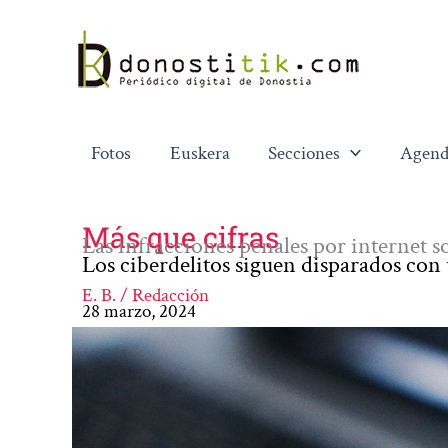
Ir
al
contenido
Fotos
Euskera
Secciones
Agend
Más que cifras
Las infracciones penales por internet so
Los ciberdelitos siguen disparados con
E. B. / Redacción
28 marzo, 2024