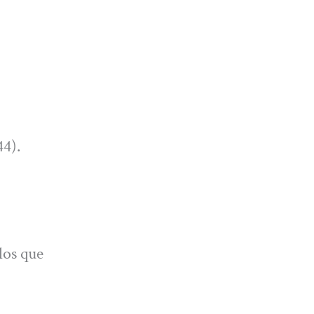
44).
los que