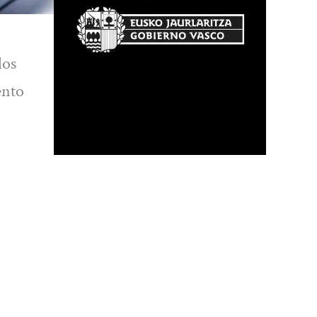
los
ento