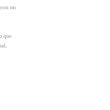
eron un
lo que
ual,