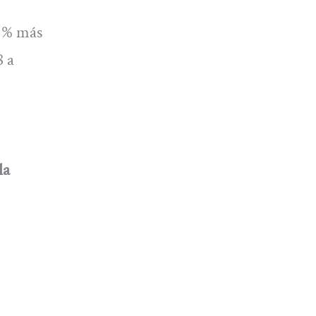
9 % más
8 a
la