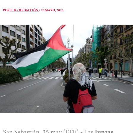
POR
E. B. / REDACCIÓN
/
25 MAYO, 2026
San Sebastián, 25 may (EFE).- Las
Juntas