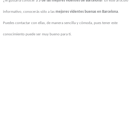
¿Te gustaría conocer a
5 de las mejores videntes de Barcelona
? En este artículo
informativo, conocerás sólo a las
mejores videntes buenas en Barcelona
.
Puedes contactar con ellas, de manera sencilla y cómoda, pues tener este
conocimiento puede ser muy bueno para ti.