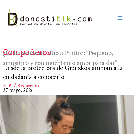
Ir
al
contenido
Compañeros
¿Le hacemos un sitio a Pintto?: “Pequeño,
simpático y con muchísimo amor para dar”
Desde la protectora de Gipuzkoa animan a la
ciudadanía a conocerlo
E. B. / Redacción
27 mayo, 2026