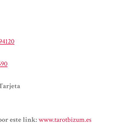
194120
590
Tarjeta
or este link:
www.tarotbizum.es