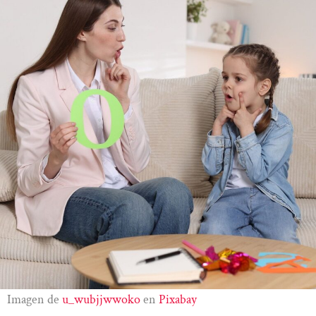
Imagen de
u_wubjjwwoko
en
Pixabay