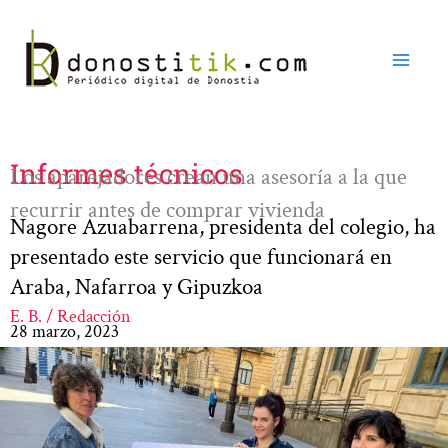
Ir
al
contenido
Informes técnicos
Los aparejadores crean una asesoría a la que
recurrir antes de comprar vivienda
Nagore Azuabarrena, presidenta del colegio, ha
presentado este servicio que funcionará en
Araba, Nafarroa y Gipuzkoa
E. B. / Redacción
28 marzo, 2023