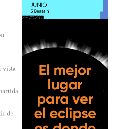
ón
e
 vista
partida
ir de