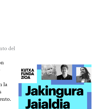
nto del
ón
e
n la
s
ento.