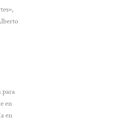
tes»,
Alberto
a para
te en
ía en