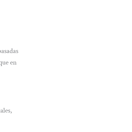
pasadas
 que en
ales,