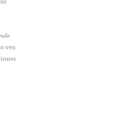
sus
esde
no ven
ciones