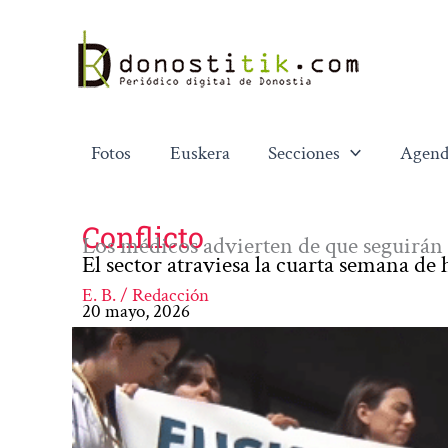
Ir
al
contenido
Fotos
Euskera
Secciones
Agend
Conflicto
Los médicos advierten de que seguirán e
El sector atraviesa la cuarta semana d
E. B. / Redacción
20 mayo, 2026