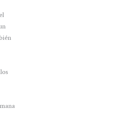
el
 un
mbién
los
semana