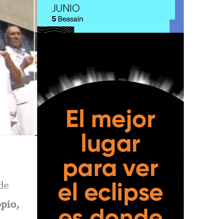
de
opio,