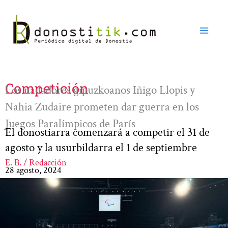
Ir
al
contenido
Competición
Los nadadores gipuzkoanos Iñigo Llopis y
Nahia Zudaire prometen dar guerra en los
Juegos Paralímpicos de París
El donostiarra comenzará a competir el 31 de
agosto y la usurbildarra el 1 de septiembre
E. B. / Redacción
28 agosto, 2024