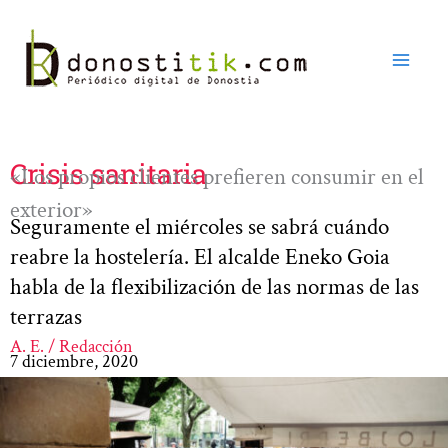
Ir
al
contenido
Crisis sanitaria
«Los propios clientes prefieren consumir en el
exterior»
Seguramente el miércoles se sabrá cuándo
reabre la hostelería. El alcalde Eneko Goia
habla de la flexibilización de las normas de las
terrazas
A. E. / Redacción
7 diciembre, 2020