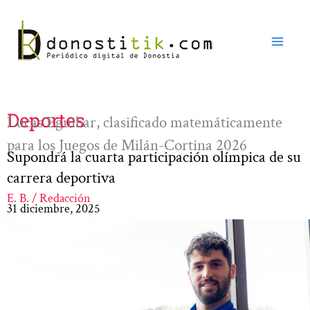
Ir
al
contenido
Deportes
Lucas Eguibar, clasificado matemáticamente
para los Juegos de Milán-Cortina 2026
Supondrá la cuarta participación olímpica de su
carrera deportiva
E. B. / Redacción
31 diciembre, 2025