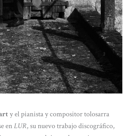
art
y el pianista y compositor tolosarra
se en
LUR
, su nuevo trabajo discográfico,