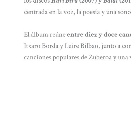
los discos
Hari Biru
(2007) y
Baldi
(201
centrada en la voz, la poesía y una son
El álbum reúne
entre diez y doce ca
Itxaro Borda y Leire Bilbao, junto a c
canciones populares de Zuberoa y una 