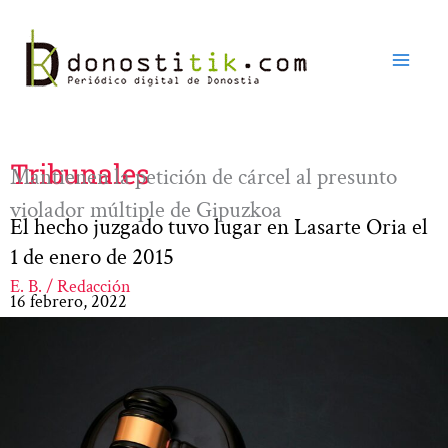
Ir
al
contenido
Tribunales
Mantienen la petición de cárcel al presunto
violador múltiple de Gipuzkoa
El hecho juzgado tuvo lugar en Lasarte Oria el
1 de enero de 2015
E. B. / Redacción
16 febrero, 2022