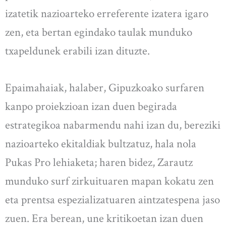
izatetik nazioarteko erreferente izatera igaro
zen, eta bertan egindako taulak munduko
txapeldunek erabili izan dituzte.
Epaimahaiak, halaber, Gipuzkoako surfaren
kanpo proiekzioan izan duen begirada
estrategikoa nabarmendu nahi izan du, bereziki
nazioarteko ekitaldiak bultzatuz, hala nola
Pukas Pro lehiaketa; haren bidez, Zarautz
munduko surf zirkuituaren mapan kokatu zen
eta prentsa espezializatuaren aintzatespena jaso
zuen. Era berean, une kritikoetan izan duen