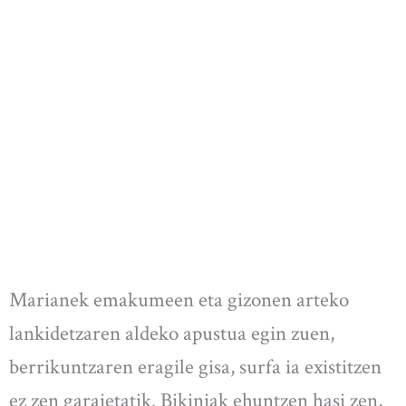
Marianek emakumeen eta gizonen arteko
lankidetzaren aldeko apustua egin zuen,
berrikuntzaren eragile gisa, surfa ia existitzen
ez zen garaietatik. Bikiniak ehuntzen hasi zen,