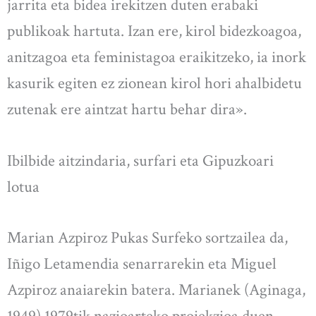
jarrita eta bidea irekitzen duten erabaki
publikoak hartuta. Izan ere, kirol bidezkoagoa,
anitzagoa eta feministagoa eraikitzeko, ia inork
kasurik egiten ez zionean kirol hori ahalbidetu
zutenak ere aintzat hartu behar dira».
Ibilbide aitzindaria, surfari eta Gipuzkoari
lotua
Marian Azpiroz Pukas Surfeko sortzailea da,
Iñigo Letamendia senarrarekin eta Miguel
Azpiroz anaiarekin batera. Marianek (Aginaga,
1949) 1979tik nazioarteko proiekzioa duen