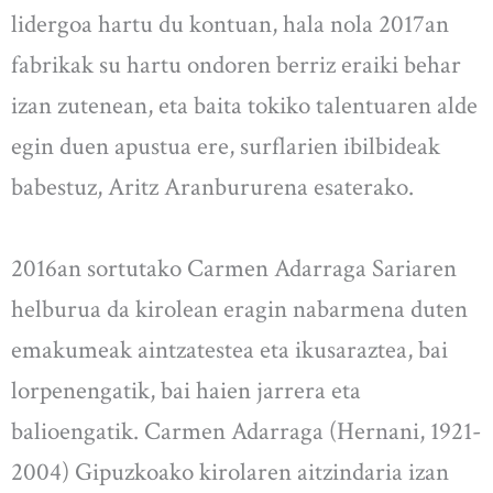
lidergoa hartu du kontuan, hala nola 2017an
fabrikak su hartu ondoren berriz eraiki behar
izan zutenean, eta baita tokiko talentuaren alde
egin duen apustua ere, surflarien ibilbideak
babestuz, Aritz Aranbururena esaterako.
2016an sortutako Carmen Adarraga Sariaren
helburua da kirolean eragin nabarmena duten
emakumeak aintzatestea eta ikusaraztea, bai
lorpenengatik, bai haien jarrera eta
balioengatik. Carmen Adarraga (Hernani, 1921-
2004) Gipuzkoako kirolaren aitzindaria izan