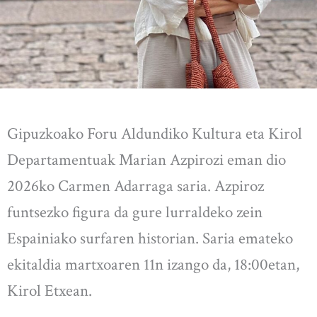
Gipuzkoako Foru Aldundiko Kultura eta Kirol
Departamentuak Marian Azpirozi eman dio
2026ko Carmen Adarraga saria. Azpiroz
funtsezko figura da gure lurraldeko zein
Espainiako surfaren historian. Saria emateko
ekitaldia martxoaren 11n izango da, 18:00etan,
Kirol Etxean.