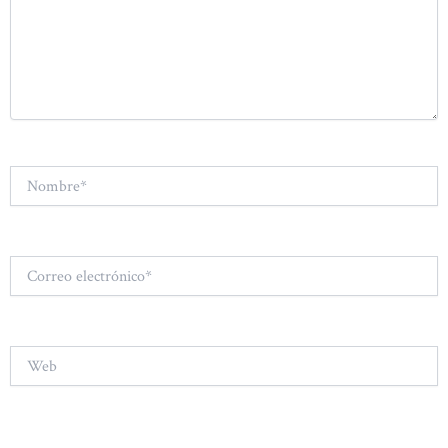
Nombre*
Correo
electrónico*
Web