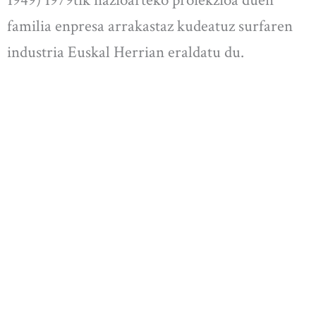
familia enpresa arrakastaz kudeatuz surfaren
industria Euskal Herrian eraldatu du.