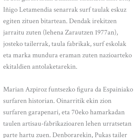
Iñigo Letamendia senarrak surf taulak eskuz
egiten zituen bitartean. Dendak irekitzen
jarraitu zuten (lehena Zarautzen 1977an),
josteko tailerrak, taula fabrikak, surf eskolak
eta marka mundura eraman zuten nazioarteko
ekitaldien antolaketarekin.
Marian Azpiroz funtsezko figura da Espainiako
surfaren historian. Oinarritik ekin zion
surfaren garapenari, eta 70eko hamarkadan
taulen artisau-fabrikazioaren lehen urratsetan
parte hartu zuen. Denborarekin, Pukas tailer