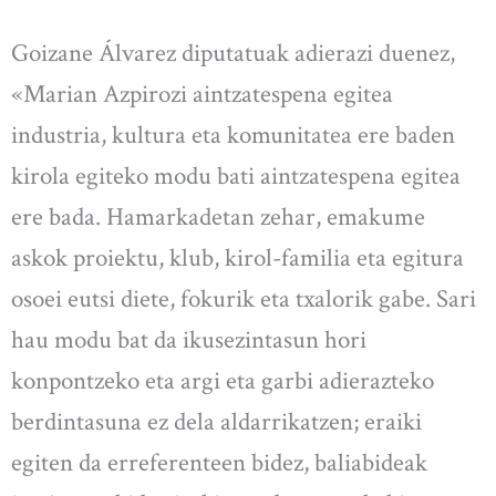
Goizane Álvarez diputatuak adierazi duenez,
«Marian Azpirozi aintzatespena egitea
industria, kultura eta komunitatea ere baden
kirola egiteko modu bati aintzatespena egitea
ere bada. Hamarkadetan zehar, emakume
askok proiektu, klub, kirol-familia eta egitura
osoei eutsi diete, fokurik eta txalorik gabe. Sari
hau modu bat da ikusezintasun hori
konpontzeko eta argi eta garbi adierazteko
berdintasuna ez dela aldarrikatzen; eraiki
egiten da erreferenteen bidez, baliabideak