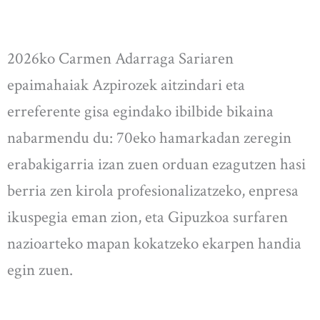
2026ko Carmen Adarraga Sariaren
epaimahaiak Azpirozek aitzindari eta
erreferente gisa egindako ibilbide bikaina
nabarmendu du: 70eko hamarkadan zeregin
erabakigarria izan zuen orduan ezagutzen hasi
berria zen kirola profesionalizatzeko, enpresa
ikuspegia eman zion, eta Gipuzkoa surfaren
nazioarteko mapan kokatzeko ekarpen handia
egin zuen.