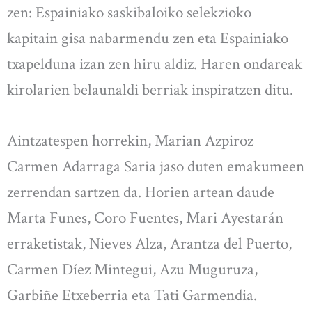
zen: Espainiako saskibaloiko selekzioko
kapitain gisa nabarmendu zen eta Espainiako
txapelduna izan zen hiru aldiz. Haren ondareak
kirolarien belaunaldi berriak inspiratzen ditu.
Aintzatespen horrekin, Marian Azpiroz
Carmen Adarraga Saria jaso duten emakumeen
zerrendan sartzen da. Horien artean daude
Marta Funes, Coro Fuentes, Mari Ayestarán
erraketistak, Nieves Alza, Arantza del Puerto,
Carmen Díez Mintegui, Azu Muguruza,
Garbiñe Etxeberria eta Tati Garmendia.