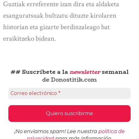
Guztiak erreferente izan dira eta aldaketa
esanguratsuak bultzatu dituzte kirolaren
historian eta gizarte berdinzaleago bat
eraikitzeko bidean.
## Suscríbete a la
newsletter
semanal
de Donostitik.com
¡No enviamos spam! Lee nuestra
política de
privacidad
para más información.