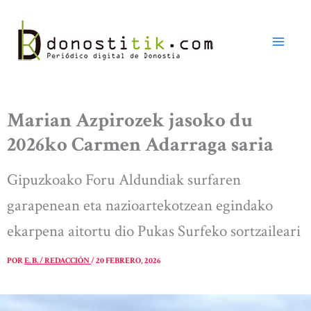
Ir
al
contenido
Marian Azpirozek jasoko du
2026ko Carmen Adarraga saria
Gipuzkoako Foru Aldundiak surfaren
garapenean eta nazioartekotzean egindako
ekarpena aitortu dio Pukas Surfeko sortzaileari
POR
E. B. / REDACCIÓN
/
20 FEBRERO, 2026