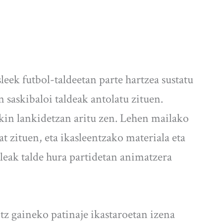
eek futbol-taldeetan parte hartzea sustatu
 saskibaloi taldeak antolatu zituen.
kin lankidetzan aritu zen. Lehen mailako
 zituen, eta ikasleentzako materiala eta
sleak talde hura partidetan animatzera
otz gaineko patinaje ikastaroetan izena