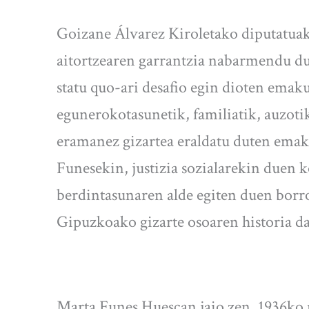
Goizane Álvarez Kiroletako diputatuak
aitortzearen garrantzia nabarmendu du
statu quo-ari desafio egin dioten ema
egunerokotasunetik, familiatik, auzoti
eramanez gizartea eraldatu duten emak
Funesekin, justizia sozialarekin duen 
berdintasunaren alde egiten duen borr
Gipuzkoako gizarte osoaren historia da
Marta Funes Huescan jaio zen, 1936ko 