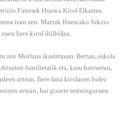
atricio Funesek Huesca Kirol Elkartea
dentea izan zen. Martak Huescako Sekzio
zuen bere kirol ibilbidea.
tu zen Morlans ikastetxean. Bertan, eskola
dituzten familietatik eta, kasu batzuetan,
sleen artean. Bere lana kirolaren bidez
neroen artean, bai gizarte testuinguruen