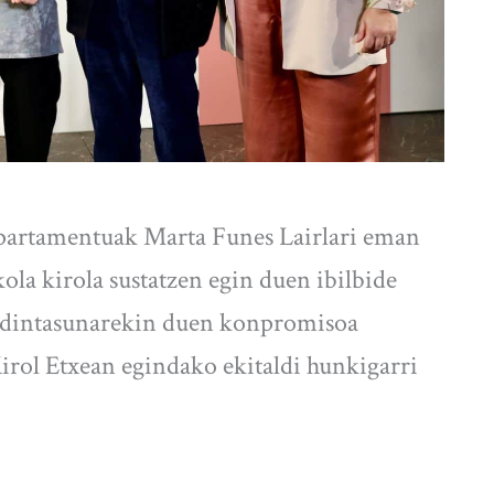
artamentuak Marta Funes Lairlari eman
la kirola sustatzen egin duen ibilbide
rdintasunarekin duen konpromisoa
Kirol Etxean egindako ekitaldi hunkigarri