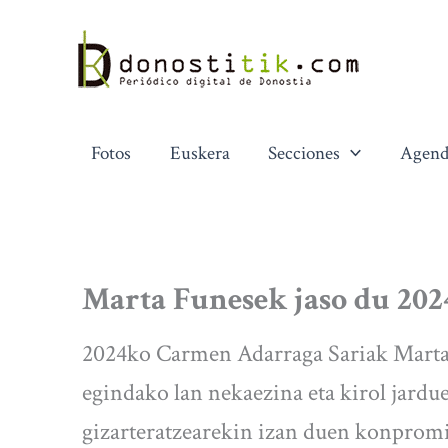
Ir
al
contenido
Fotos
Euskera
Secciones
Agend
Marta Funesek jaso du 20
2024ko Carmen Adarraga Sariak Marta 
egindako lan nekaezina eta kirol jardu
gizarteratzearekin izan duen konpromis