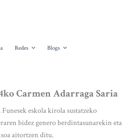
a
Redes
Blogs
24ko Carmen Adarraga Saria
Funesek eskola kirola sustatzeko
eraren bidez genero berdintasunarekin eta
oa aitortzen ditu.