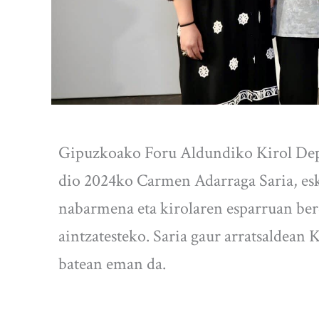
Gipuzkoako Foru Aldundiko Kirol Dep
dio 2024ko Carmen Adarraga Saria, esko
nabarmena eta kirolaren esparruan be
aintzatesteko. Saria gaur arratsaldean 
batean eman da.