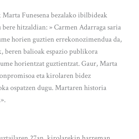
 Marta Funesena bezalako ibilbideak
 bere hitzaldian: » Carmen Adarraga saria
kume horien guztien errekonozimendua da,
k, beren balioak espazio publikora
ume horientzat guztientzat. Gaur, Marta
konpromisoa eta kirolaren bidez
oka ospatzen dugu. Martaren historia
».
uztailaren 27an, kirolarekin harreman