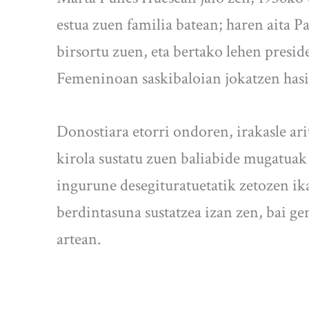
estua zuen familia batean; haren aita P
birsortu zuen, eta bertako lehen presi
Femeninoan saskibaloian jokatzen hasi 
Donostiara etorri ondoren, irakasle ari
kirola sustatu zuen baliabide mugatuak 
ingurune desegituratuetatik zetozen ika
berdintasuna sustatzea izan zen, bai ge
artean.