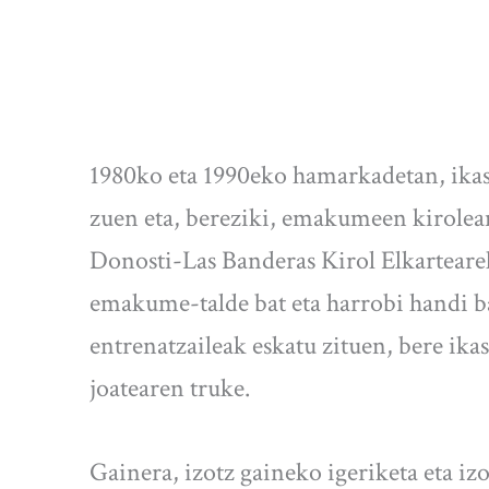
1980ko eta 1990eko hamarkadetan, ikasl
zuen eta, bereziki, emakumeen kirolean
Donosti-Las Banderas Kirol Elkarteare
emakume-talde bat eta harrobi handi bat
entrenatzaileak eskatu zituen, bere ika
joatearen truke.
Gainera, izotz gaineko igeriketa eta iz