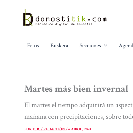
Ir
al
contenido
Fotos
Euskera
Secciones
Agend
Martes más bien invernal
El martes el tiempo adquirirá un aspect
mañana con precipitaciones, sobre todo
POR
E. B. / REDACCIÓN
/
6 ABRIL, 2021