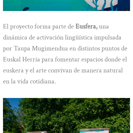
El proyecto forma parte de
Eusfera,
una
dinámica de activación lingüística impulsada
por Taupa Mugimendua en distintos puntos de
Euskal Herria para fomentar espacios donde el
euskera y el arte convivan de manera natural
en la vida cotidiana.