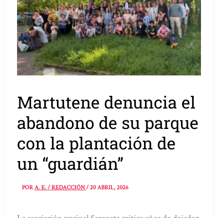
Martutene denuncia el
abandono de su parque
con la plantación de
un “guardián”
POR
A. E. / REDACCIÓN
/
20 ABRIL, 2026