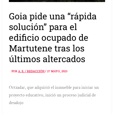
Goia pide una “rápida
solución” para el
edificio ocupado de
Martutene tras los
últimos altercados
POR
A. E. / REDACCIÓN
/
27 MAYO, 2025
Ortzadar, que adquirió el inmueble para iniciar un
proyecto educativo, inició un proceso judicial de
desalojo