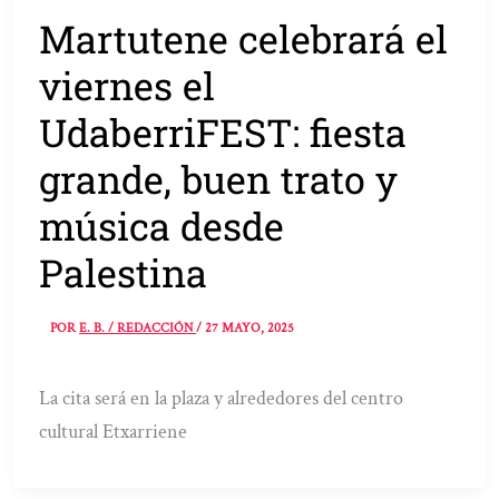
Martutene celebrará el
viernes el
UdaberriFEST: fiesta
grande, buen trato y
música desde
Palestina
POR
E. B. / REDACCIÓN
/
27 MAYO, 2025
La cita será en la plaza y alrededores del centro
cultural Etxarriene