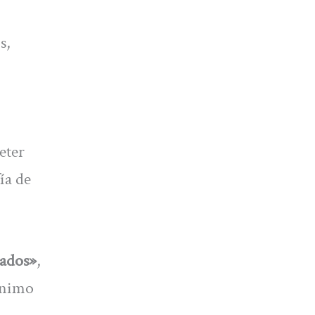
s,
eter
ía de
zados»
,
 ánimo