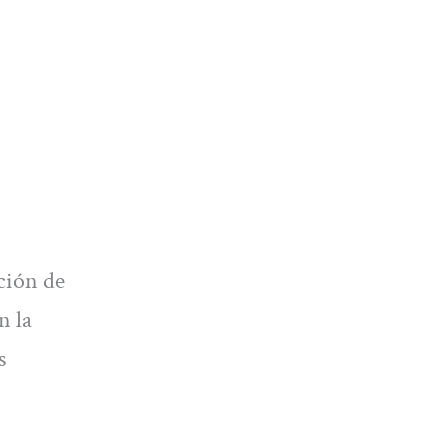
ción de
n la
s