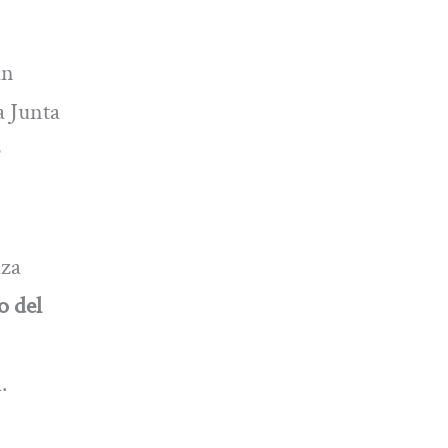
an
a Junta
aza
o del
.