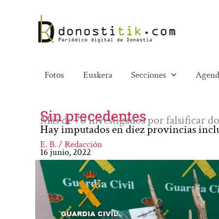
Ir
al
contenido
Fotos
Euskera
Secciones
Agend
Sin precedentes
Más de 70 investigados por falsificar
Hay imputados en diez provincias inc
E. B. / Redacción
16 junio, 2022