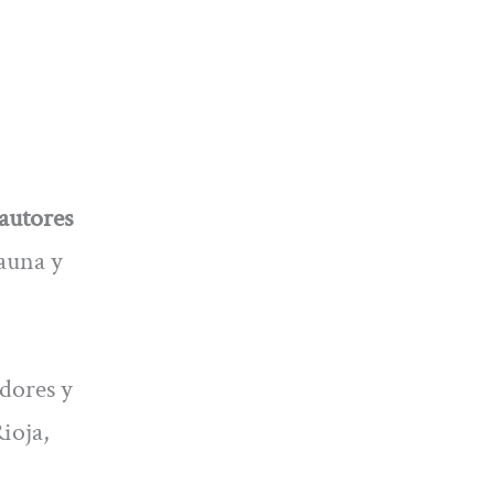
autores
fauna y
adores y
ioja,