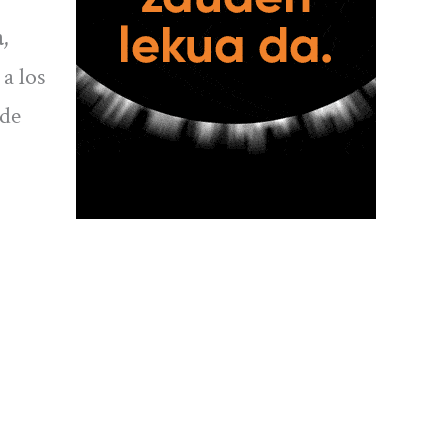
a
,
a los
 de