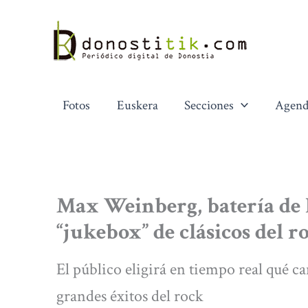
Ir
al
contenido
Fotos
Euskera
Secciones
Agend
Max Weinberg, batería de 
“jukebox” de clásicos del r
El público eligirá en tiempo real qué c
grandes éxitos del rock