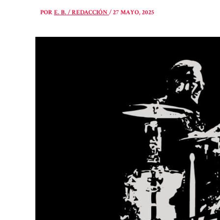
POR
E. B. / REDACCIÓN
/
27 MAYO, 2025