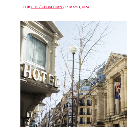
POR
E. B. / REDACCIÓN
/
13 MAYO, 2024