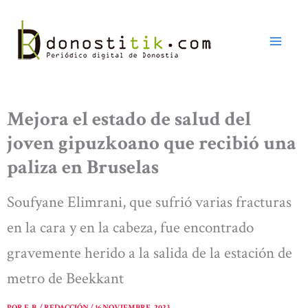
Ir
al
contenido
Mejora el estado de salud del
joven gipuzkoano que recibió una
paliza en Bruselas
Soufyane Elimrani, que sufrió varias fracturas
en la cara y en la cabeza, fue encontrado
gravemente herido a la salida de la estación de
metro de Beekkant
POR
E. B. / REDACCIÓN
/
16 NOVIEMBRE, 2023