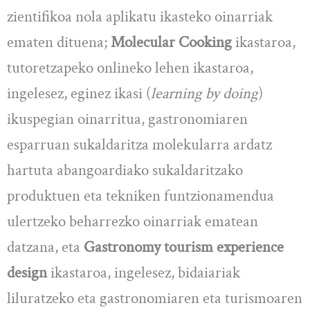
zientifikoa nola aplikatu ikasteko oinarriak
ematen dituena;
Molecular Cooking
ikastaroa,
tutoretzapeko onlineko lehen ikastaroa,
ingelesez, eginez ikasi (
learning by doing
)
ikuspegian oinarritua, gastronomiaren
esparruan sukaldaritza molekularra ardatz
hartuta abangoardiako sukaldaritzako
produktuen eta tekniken funtzionamendua
ulertzeko beharrezko oinarriak ematean
datzana, eta
Gastronomy tourism experience
design
ikastaroa, ingelesez, bidaiariak
liluratzeko eta gastronomiaren eta turismoaren