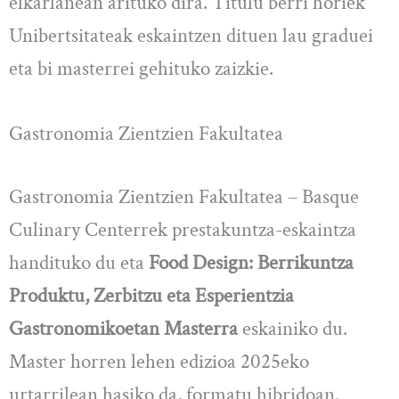
elkarlanean arituko dira. Titulu berri horiek
Unibertsitateak eskaintzen dituen lau graduei
eta bi masterrei gehituko zaizkie.
Gastronomia Zientzien Fakultatea
Gastronomia Zientzien Fakultatea – Basque
Culinary Centerrek prestakuntza-eskaintza
handituko du eta
Food Design: Berrikuntza
Produktu, Zerbitzu eta Esperientzia
Gastronomikoetan Masterra
eskainiko du.
Master horren lehen edizioa 2025eko
urtarrilean hasiko da, formatu hibridoan.