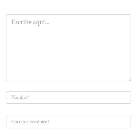
Escribe
aquí...
Nombre*
Correo
electrónico*