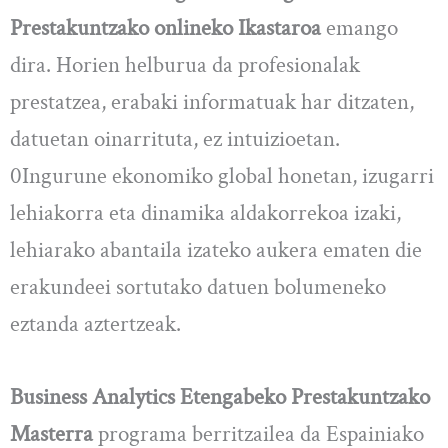
Prestakuntzako onlineko Ikastaroa
emango
dira. Horien helburua da profesionalak
prestatzea, erabaki informatuak har ditzaten,
datuetan oinarrituta, ez intuizioetan.
0Ingurune ekonomiko global honetan, izugarri
lehiakorra eta dinamika aldakorrekoa izaki,
lehiarako abantaila izateko aukera ematen die
erakundeei sortutako datuen bolumeneko
eztanda aztertzeak.
Business Analytics Etengabeko Prestakuntzako
Masterra
programa berritzailea da Espainiako