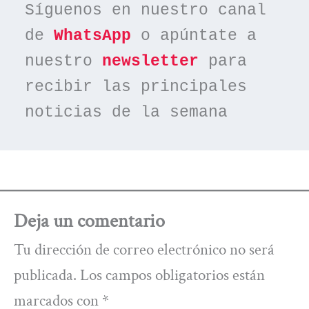
Síguenos en nuestro canal 
de 
WhatsApp
 o apúntate a 
nuestro 
newsletter
 para 
recibir las principales 
noticias de la semana
Deja un comentario
Tu dirección de correo electrónico no será
publicada.
Los campos obligatorios están
marcados con
*