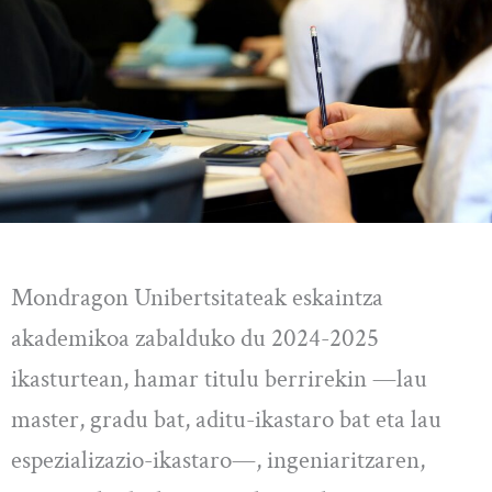
Mondragon Unibertsitateak eskaintza
akademikoa zabalduko du 2024-2025
ikasturtean, hamar titulu berrirekin —lau
master, gradu bat, aditu-ikastaro bat eta lau
espezializazio-ikastaro—, ingeniaritzaren,