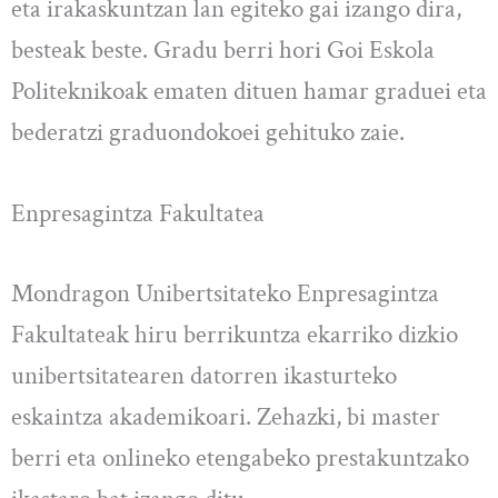
eta irakaskuntzan lan egiteko gai izango dira,
besteak beste. Gradu berri hori Goi Eskola
Politeknikoak ematen dituen hamar graduei eta
bederatzi graduondokoei gehituko zaie.
Enpresagintza Fakultatea
Mondragon Unibertsitateko Enpresagintza
Fakultateak hiru berrikuntza ekarriko dizkio
unibertsitatearen datorren ikasturteko
eskaintza akademikoari. Zehazki, bi master
berri eta onlineko etengabeko prestakuntzako