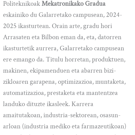
Politeknikoak
Mekatronikako Gradua
eskainiko du Galarretako campusean, 2024-
2025 ikasturtean. Orain arte, gradu hori
Arrasaten eta Bilbon eman da, eta, datorren
ikasturtetik aurrera, Galarretako campusean
ere emango da. Titulu horretan, produktuen,
makinen, ekipamenduen eta abarren bizi-
zikloaren garapena, optimizazioa, muntaketa,
automatizazioa, prestaketa eta mantentzea
landuko dituzte ikasleek. Karrera
amaitutakoan, industria-sektorean, osasun-
arloan (industria mediko eta farmazeutikoan)