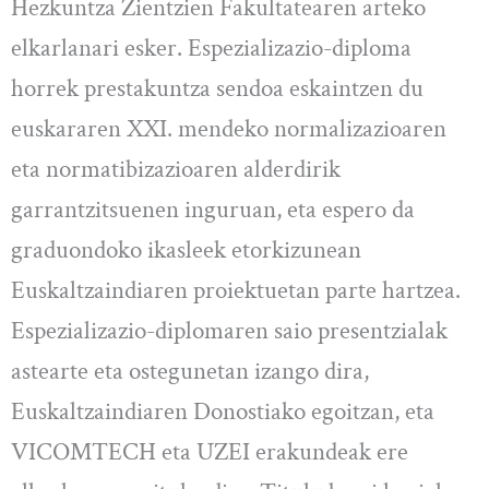
Hezkuntza Zientzien Fakultatearen arteko
elkarlanari esker. Espezializazio-diploma
horrek prestakuntza sendoa eskaintzen du
euskararen XXI. mendeko normalizazioaren
eta normatibizazioaren alderdirik
garrantzitsuenen inguruan, eta espero da
graduondoko ikasleek etorkizunean
Euskaltzaindiaren proiektuetan parte hartzea.
Espezializazio-diplomaren saio presentzialak
astearte eta ostegunetan izango dira,
Euskaltzaindiaren Donostiako egoitzan, eta
VICOMTECH eta UZEI erakundeak ere