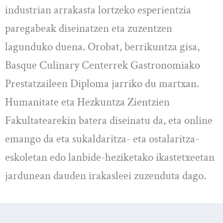
industrian arrakasta lortzeko esperientzia
paregabeak diseinatzen eta zuzentzen
lagunduko duena. Orobat, berrikuntza gisa,
Basque Culinary Centerrek Gastronomiako
Prestatzaileen Diploma jarriko du martxan.
Humanitate eta Hezkuntza Zientzien
Fakultatearekin batera diseinatu da, eta online
emango da eta sukaldaritza- eta ostalaritza-
eskoletan edo lanbide-heziketako ikastetxeetan
jardunean dauden irakasleei zuzenduta dago.