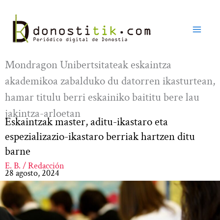
Ir
al
contenido
Mondragon Unibertsitateak eskaintza
akademikoa zabalduko du datorren ikasturtean,
hamar titulu berri eskainiko baititu bere lau
jakintza-arloetan
Eskaintzak master, aditu-ikastaro eta
espezializazio-ikastaro berriak hartzen ditu
barne
E. B. / Redacción
28 agosto, 2024