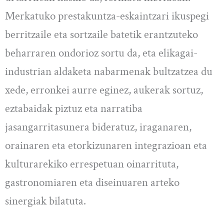
Merkatuko prestakuntza-eskaintzari ikuspegi
berritzaile eta sortzaile batetik erantzuteko
beharraren ondorioz sortu da, eta elikagai-
industrian aldaketa nabarmenak bultzatzea du
xede, erronkei aurre eginez, aukerak sortuz,
eztabaidak piztuz eta narratiba
jasangarritasunera bideratuz, iraganaren,
orainaren eta etorkizunaren integrazioan eta
kulturarekiko errespetuan oinarrituta,
gastronomiaren eta diseinuaren arteko
sinergiak bilatuta.