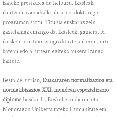
izateko prestatzea du helburu. Ikasleak
ikertzaile izan ahalko dira, eta doktorego-
programan sartu. Titulua euskaraz zein
gaztelaniaz emango da. Ikasleek, gainera, bi
ikasketa-erritmo izango dituzte aukeran, urte
batean edo bi urtean egiteko aukera izango
baitute.
Bestalde, urrian,
Euskararen normalizazioa eta
normatibizazioa XXI. mendean espezializazio-
diploma
hasiko da, Euskaltzaindiaren eta
Mondragon Unibertsitateko Humanitate eta