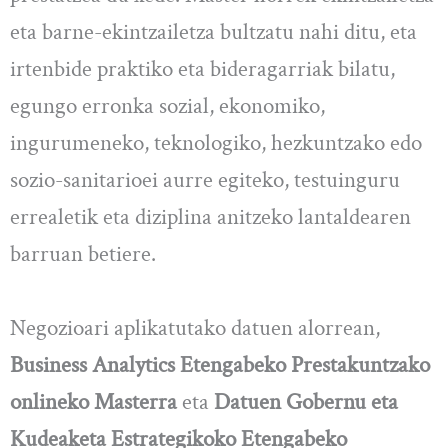
eta barne-ekintzailetza bultzatu nahi ditu, eta
irtenbide praktiko eta bideragarriak bilatu,
egungo erronka sozial, ekonomiko,
ingurumeneko, teknologiko, hezkuntzako edo
sozio-sanitarioei aurre egiteko, testuinguru
errealetik eta diziplina anitzeko lantaldearen
barruan betiere.
Negozioari aplikatutako datuen alorrean,
Business Analytics Etengabeko Prestakuntzako
onlineko Masterra
eta
Datuen Gobernu eta
Kudeaketa Estrategikoko Etengabeko