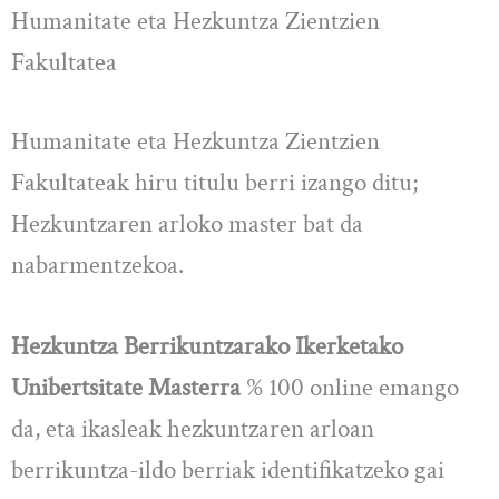
Humanitate eta Hezkuntza Zientzien
Fakultatea
Humanitate eta Hezkuntza Zientzien
Fakultateak hiru titulu berri izango ditu;
Hezkuntzaren arloko master bat da
nabarmentzekoa.
Hezkuntza Berrikuntzarako Ikerketako
Unibertsitate Masterra
% 100 online emango
da, eta ikasleak hezkuntzaren arloan
berrikuntza-ildo berriak identifikatzeko gai