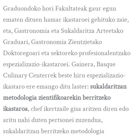
Graduondoko hori Fakultateak gaur egun
ematen dituen hamar ikastaroei gehituko zaie,
eta, Gastronomia eta Sukaldaritza Arteetako
Graduari, Gastronomia Zientzietako
Doktoregoari eta sektoreko profesionalentzako
espezializazio-ikastaroei. Gainera, Basque
Culinary Centerrek beste hiru espezializazio-
ikastaro ere emango ditu laster:
sukaldaritzan
metodologia zientifikoarekin berritzeko
ikastaroa
, chef ikertzaile gisa aritzen diren edo
aritu nahi duten pertsonei zuzendua,
sukaldaritzan berritzeko metodologia