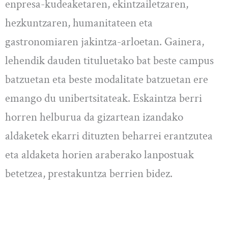
enpresa-kudeaketaren, ekintzailetzaren,
hezkuntzaren, humanitateen eta
gastronomiaren jakintza-arloetan. Gainera,
lehendik dauden tituluetako bat beste campus
batzuetan eta beste modalitate batzuetan ere
emango du unibertsitateak. Eskaintza berri
horren helburua da gizartean izandako
aldaketek ekarri dituzten beharrei erantzutea
eta aldaketa horien araberako lanpostuak
betetzea, prestakuntza berrien bidez.