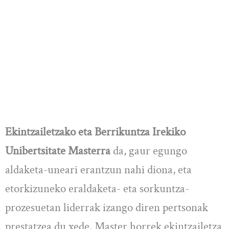
Ekintzailetzako eta Berrikuntza Irekiko
Unibertsitate Masterra
da, gaur egungo
aldaketa-uneari erantzun nahi diona, eta
etorkizuneko eraldaketa- eta sorkuntza-
prozesuetan liderrak izango diren pertsonak
prestatzea du xede. Master horrek ekintzailetza