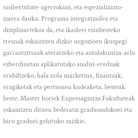
unibertsitate-agertokian, eta espezializazio-
izaera dauka. Programa integratzailea eta
diziplinartekoa da, eta ikasleei ezinbesteko
tresnak eskaintzen dizkie negozioen ikuspegi
garrantzitsuak ateratzeko eta antolakuntza-arlo
ezberdinetan aplikatutako analisi-ereduak
erabiltzeko, hala nola marketina, finantzak,
eragiketak eta pertsonen kudeaketa, besteak
beste. Master horiek Enpresagintza Fakultateak
eskaintzen dituen bederatzi graduondokoei eta
hiru graduei gehituko zaizkie.